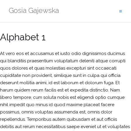
Skip
Gosia Gajewska
to
content
Alphabet 1
At vero eos et accusamus et iusto odio dignissimos ducimus
qui blanditiis praesentium voluptatum deleniti atque corrupti
quos dolores et quas molestias excepturi sint occaecati
cupiditate non provident, similique sunt in culpa qui officia
deserunt mollitia animi, id est laborum et dolorum fuga. Et
harum quidem rerum facilis est et expedita distinctio. Nam
libero tempore, cum soluta nobis est eligendi optio cumque
nihil impedit quo minus id quod maxime placeat facere
possimus, omnis voluptas assumenda est, omnis dolor
repellendus. Temporibus autem quibusdam et aut officiis
debitis aut rerum necessitatibus saepe eveniet ut et voluptates